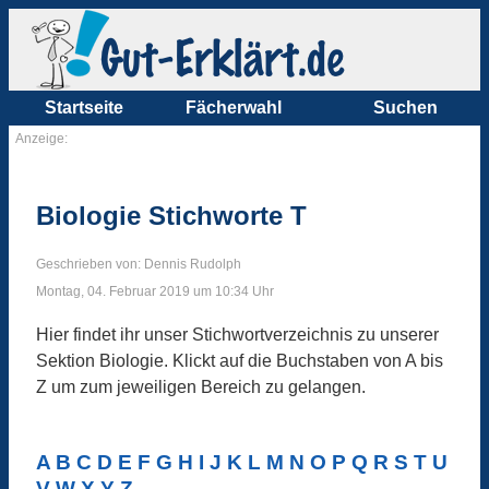
Startseite
Fächerwahl
Suchen
Anzeige:
Biologie Stichworte T
Geschrieben von: Dennis Rudolph
Montag, 04. Februar 2019 um 10:34 Uhr
Hier findet ihr unser Stichwortverzeichnis zu unserer
Sektion Biologie. Klickt auf die Buchstaben von A bis
Z um zum jeweiligen Bereich zu gelangen.
A
B
C
D
E
F
G
H
I
J
K
L
M
N
O
P
Q
R
S
T
U
V
W
X
Y
Z