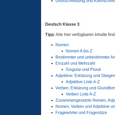
Großschreibung und Kleinschre
Deutsch Klasse 3
:
Tipp
: Alle hier verfügbaren Inhalte fin
Nomen
Nomen A bis Z
Bestimmter und unbestimmter Art
Einzahl und Mehrzahl
Singular und Plural
Adjektive: Erklärung und Steige
Adjektive Liste A-Z
Verben: Erklärung und Grundfor
Verben Liste A-Z
Zusammengesetzte Nomen, Adje
Nomen, Verben und Adjektive un
Fragewörter und Fragesätze