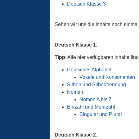
Deutsch Klasse 3
Sehen wir uns die Inhalte noch einmal 
Deutsch Klasse 1
:
Tipp
: Alle hier verfügbaren Inhalte fin
Deutsches Alphabet
Vokale und Konsonanten
Silben und Silbentrennung
Nomen
Nomen A bis Z
Einzahl und Mehrzahl
Singular und Plural
Deutsch Klasse 2
: