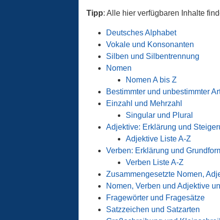
Tipp
: Alle hier verfügbaren Inhalte fin
Deutsches Alphabet
Vokale und Konsonanten
Silben und Silbentrennung
Nomen
Nomen A bis Z
Bestimmter und unbestimmter Art
Einzahl und Mehrzahl
Singular und Plural
Adjektive: Erklärung und Steige
Adjektive Liste A-Z
Verben: Erklärung und Grundfor
Verben Liste A-Z
Zusammengesetzte Nomen, Adje
Nomen, Verben und Adjektive un
Fragewörter und Fragesätze
Satzzeichen und Satzarten