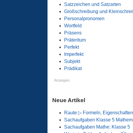
Satzzeichen und Satzarten
Großschreibung und Kleinschre
Personalpronomen
Wortfeld
Präsens
Präteritum
Perfekt
Imperfekt
Subjekt
Prädikat
Anzeigen:
Neue Artikel
Raute ▷ Formeln, Eigenschaften
Sachaufgaben Klasse 5 Mathema
Sachaufgaben Mathe: Klasse 5