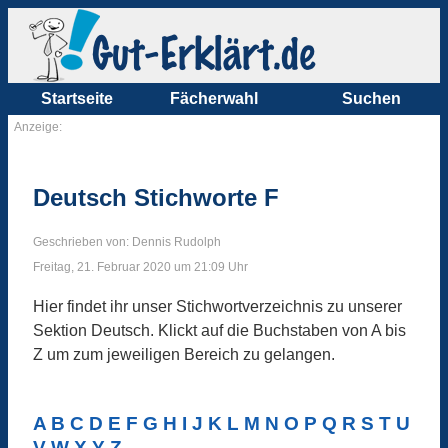
Startseite
Fächerwahl
Suchen
Anzeige:
Deutsch Stichworte F
Geschrieben von: Dennis Rudolph
Freitag, 21. Februar 2020 um 21:09 Uhr
Hier findet ihr unser Stichwortverzeichnis zu unserer
Sektion Deutsch. Klickt auf die Buchstaben von A bis
Z um zum jeweiligen Bereich zu gelangen.
A
B
C
D
E
F
G
H
I
J
K
L
M
N
O
P
Q
R
S
T
U
V
W
X
Y
Z