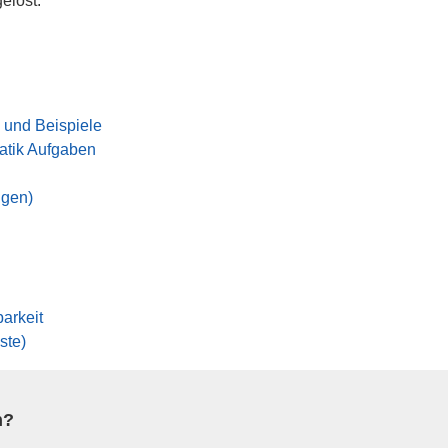
elöst.
 und Beispiele
tik Aufgaben
ngen)
arkeit
ste)
n?