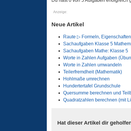
Du hast 0 von 5 Aufgaben erfolgreich g
Anzeige:
Neue Artikel
Raute ▷ Formeln, Eigenschaften
Sachaufgaben Klasse 5 Mathema
Sachaufgaben Mathe: Klasse 5
Worte in Zahlen Aufgaben (Übu
Worte in Zahlen umwandeln
Teilerfremdheit (Mathematik)
Hohlmaße umrechnen
Hundertertafel Grundschule
Quersumme berechnen und Teilb
Quadratzahlen berechnen (mit Li
Hat dieser Artikel dir geholfe