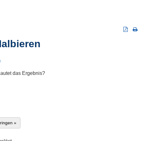
albieren
n
lautet das Ergebnis?
ringen »