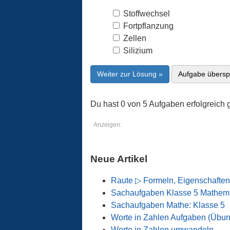
Stoffwechsel
Fortpflanzung
Zellen
Silizium
Weiter zur Lösung »
Aufgabe übersp
Du hast 0 von 5 Aufgaben erfolgreich g
Anzeigen:
Neue Artikel
Raute ▷ Formeln, Eigenschaften
Sachaufgaben Klasse 5 Mathema
Sachaufgaben Mathe: Klasse 5
Worte in Zahlen Aufgaben (Übu
Worte in Zahlen umwandeln