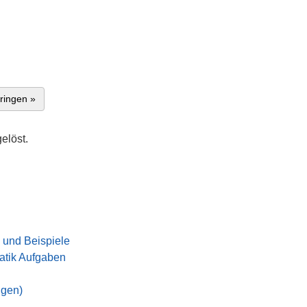
ringen »
elöst.
 und Beispiele
tik Aufgaben
ngen)