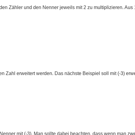
den Zähler und den Nenner jeweils mit 2 zu multiplizieren. Aus 1
n Zahl erweitert werden. Das nächste Beispiel soll mit (-3) erw
 Nenner mit (-3). Man sollte dabei beachten, dass wenn man zw