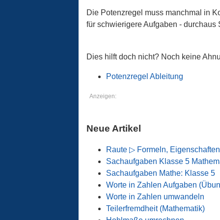
Die Potenzregel muss manchmal in Ko
für schwierigere Aufgaben - durchaus 
Dies hilft doch nicht? Noch keine Ah
Potenzregel Ableitung
Anzeigen:
Neue Artikel
Raute ▷ Formeln, Eigenschaften
Sachaufgaben Klasse 5 Mathema
Sachaufgaben Mathe: Klasse 5
Worte in Zahlen Aufgaben (Übu
Worte in Zahlen umwandeln
Teilerfremdheit (Mathematik)