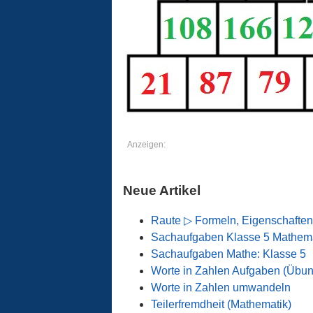
Anzeigen:
Neue Artikel
Raute ▷ Formeln, Eigenschaften
Sachaufgaben Klasse 5 Mathema
Sachaufgaben Mathe: Klasse 5
Worte in Zahlen Aufgaben (Übu
Worte in Zahlen umwandeln
Teilerfremdheit (Mathematik)