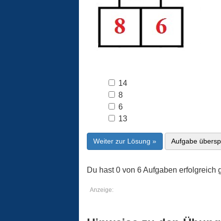
14
8
6
13
Weiter zur Lösung »
Aufgabe übersp
Du hast 0 von 6 Aufgaben erfolgreich g
Anzeige: