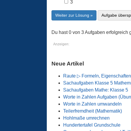
3
Weiter zur Lösung »
Aufgabe übersp
Du hast 0 von 3 Aufgaben erfolgreich g
Anzeigen:
Neue Artikel
Raute ▷ Formeln, Eigenschaften
Sachaufgaben Klasse 5 Mathema
Sachaufgaben Mathe: Klasse 5
Worte in Zahlen Aufgaben (Übu
Worte in Zahlen umwandeln
Teilerfremdheit (Mathematik)
Hohlmaße umrechnen
Hundertertafel Grundschule