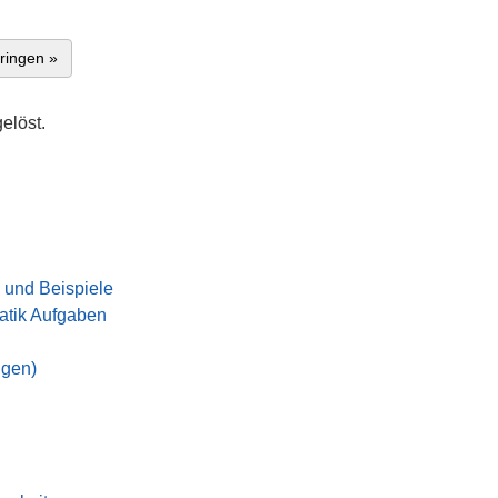
ringen »
elöst.
 und Beispiele
tik Aufgaben
ngen)