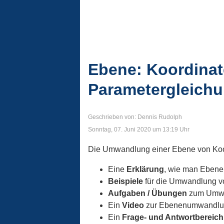
Ebene: Koordinat
Parametergleich
Geschrieben von: Dennis Rudolph
Sonntag, 07. Juni 2020 um 13:19 Uhr
Die Umwandlung einer Ebene von Koor
Eine
Erklärung
, wie man Ebene
Beispiele
für die Umwandlung vo
Aufgaben / Übungen
zum Umwa
Ein
Video
zur Ebenenumwandlu
Ein
Frage- und Antwortbereich