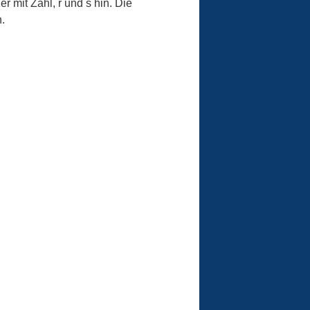
r mit Zahl, r und s hin. Die
.