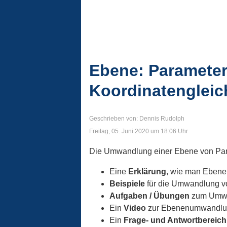
Ebene: Parameter
Koordinatenglei
Geschrieben von: Dennis Rudolph
Freitag, 05. Juni 2020 um 18:06 Uhr
Die Umwandlung einer Ebene von Para
Eine
Erklärung
, wie man Ebene
Beispiele
für die Umwandlung vo
Aufgaben / Übungen
zum Umwa
Ein
Video
zur Ebenenumwandlu
Ein
Frage- und Antwortbereich