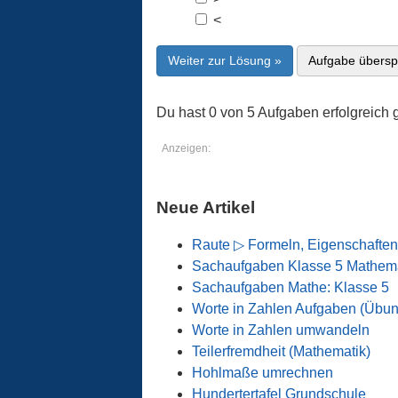
<
Weiter zur Lösung »
Aufgabe übersp
Du hast 0 von 5 Aufgaben erfolgreich g
Anzeigen:
Neue Artikel
Raute ▷ Formeln, Eigenschaften
Sachaufgaben Klasse 5 Mathema
Sachaufgaben Mathe: Klasse 5
Worte in Zahlen Aufgaben (Übu
Worte in Zahlen umwandeln
Teilerfremdheit (Mathematik)
Hohlmaße umrechnen
Hundertertafel Grundschule