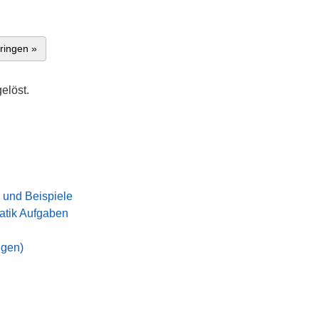
ringen »
elöst.
 und Beispiele
tik Aufgaben
ngen)