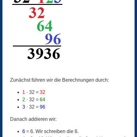
Zunächst führen wir die Berechnungen durch:
1
· 32 =
32
2
· 32 =
64
3
· 32 =
96
Danach addieren wir:
6
= 6. Wir schreiben die 6.