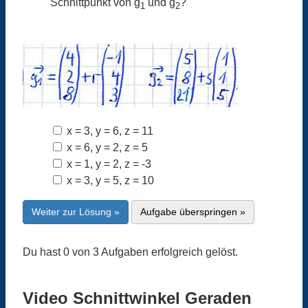
Schnittpunkt von g
und g
?
1
2
x = 3, y = 6, z = 11
x = 6, y = 2, z = 5
x = 1, y = 2, z = -3
x = 3, y = 5, z = 10
Weiter zur Lösung »
Aufgabe überspringen »
Du hast 0 von 3 Aufgaben erfolgreich gelöst.
Video Schnittwinkel Geraden