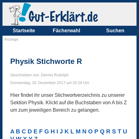
Startseite
Fächerwahl
Suchen
Anzeige:
Physik Stichworte R
Geschrieben von: Dennis Rudolph
Donnerstag, 28. Dezember 2017 um 20:29 Uhr
Hier findet ihr unser Stichwortverzeichnis zu unserer
Sektion Physik. Klickt auf die Buchstaben von A bis Z
um zum jeweiligen Bereich zu gelangen.
A
B
C
D
E
F
G
H
I
J
K
L
M
N
O
P
Q
R
S
T
U
V
W
X
Y
Z