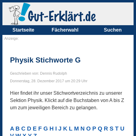
Startseite
Fächerwahl
Suchen
Anzeige:
Physik Stichworte G
Geschrieben von: Dennis Rudolph
Donnerstag, 28. Dezember 2017 um 20:29 Uhr
Hier findet ihr unser Stichwortverzeichnis zu unserer
Sektion Physik. Klickt auf die Buchstaben von A bis Z
um zum jeweiligen Bereich zu gelangen.
A
B
C
D
E
F
G
H
I
J
K
L
M
N
O
P
Q
R
S
T
U
V
W
X
Y
Z