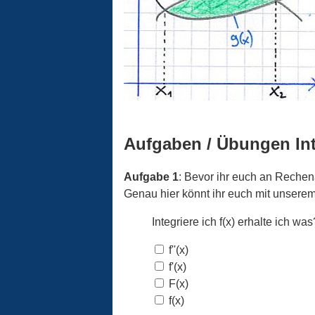
Aufgaben / Übungen Int
Aufgabe 1
: Bevor ihr euch an Rechen
Genau hier könnt ihr euch mit unserem
Integriere ich f(x) erhalte ich was
f''(x)
f'(x)
F(x)
f(x)