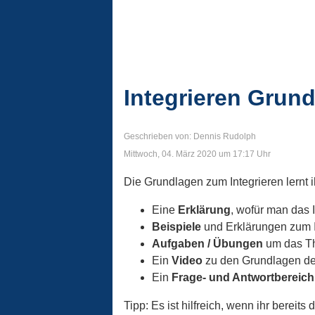
Integrieren Grun
Geschrieben von: Dennis Rudolph
Mittwoch, 04. März 2020 um 17:17 Uhr
Die Grundlagen zum Integrieren lernt i
Eine
Erklärung
, wofür man das I
Beispiele
und Erklärungen zum I
Aufgaben / Übungen
um das Th
Ein
Video
zu den Grundlagen der
Ein
Frage- und Antwortbereich
Tipp: Es ist hilfreich, wenn ihr bereit