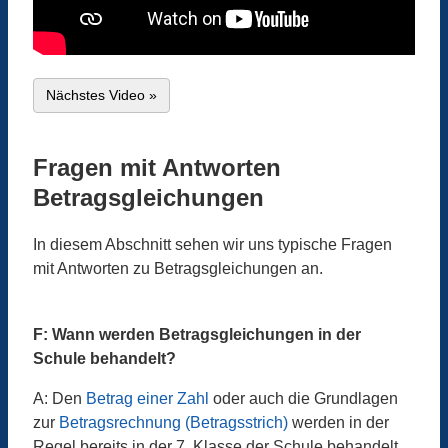
Nächstes Video »
Fragen mit Antworten
Betragsgleichungen
In diesem Abschnitt sehen wir uns typische Fragen
mit Antworten zu Betragsgleichungen an.
F: Wann werden Betragsgleichungen in der
Schule behandelt?
A: Den
Betrag einer Zahl
oder auch die Grundlagen
zur
Betragsrechnung (Betragsstrich)
werden in der
Regel bereits in der 7. Klasse der Schule behandelt,