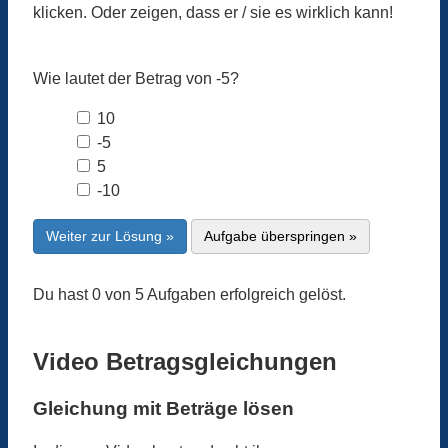
klicken. Oder zeigen, dass er / sie es wirklich kann!
Wie lautet der Betrag von -5?
10
-5
5
-10
Weiter zur Lösung »
Aufgabe überspringen »
Du hast 0 von 5 Aufgaben erfolgreich gelöst.
Video Betragsgleichungen
Gleichung mit Beträge lösen