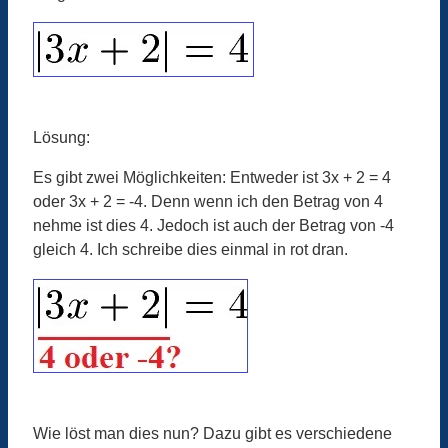
Lösung:
Es gibt zwei Möglichkeiten: Entweder ist 3x + 2 = 4
oder 3x + 2 = -4. Denn wenn ich den Betrag von 4
nehme ist dies 4. Jedoch ist auch der Betrag von -4
gleich 4. Ich schreibe dies einmal in rot dran.
Wie löst man dies nun? Dazu gibt es verschiedene