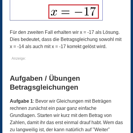
Für den zweiten Fall erhalten wir x = -17 als Lösung.
Dies bedeutet, dass die Betragsgleichung sowohl mit
x = -14 als auch mit x = -17 korrekt gelöst wird.
Anzeige:
Aufgaben / Übungen
Betragsgleichungen
Aufgabe 1
: Bevor wir Gleichungen mit Beträgen
rechnen zunächst ein paar ganz einfache
Grundlagen. Starten wir kurz mit dem Betrag von
Zahlen, damit ihr das erst einmal drauf habt. Wem das
zu langweilig ist, der kann natürlich auf "Weiter"