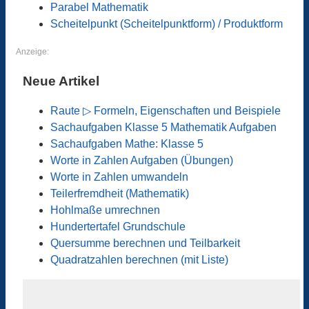
Parabel Mathematik
Scheitelpunkt (Scheitelpunktform) / Produktform
Anzeige:
Neue Artikel
Raute ▷ Formeln, Eigenschaften und Beispiele
Sachaufgaben Klasse 5 Mathematik Aufgaben
Sachaufgaben Mathe: Klasse 5
Worte in Zahlen Aufgaben (Übungen)
Worte in Zahlen umwandeln
Teilerfremdheit (Mathematik)
Hohlmaße umrechnen
Hundertertafel Grundschule
Quersumme berechnen und Teilbarkeit
Quadratzahlen berechnen (mit Liste)