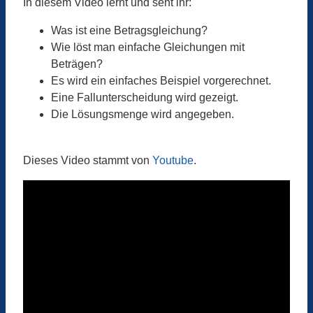
In diesem Video lernt und seht ihr:
Was ist eine Betragsgleichung?
Wie löst man einfache Gleichungen mit
Beträgen?
Es wird ein einfaches Beispiel vorgerechnet.
Eine Fallunterscheidung wird gezeigt.
Die Lösungsmenge wird angegeben.
Dieses Video stammt von
Youtube
.