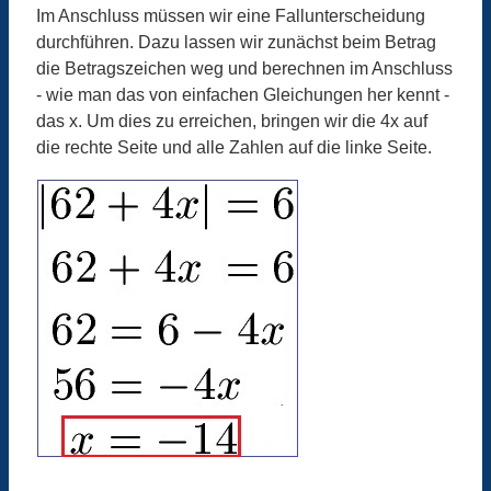
Im Anschluss müssen wir eine Fallunterscheidung
durchführen. Dazu lassen wir zunächst beim Betrag
die Betragszeichen weg und berechnen im Anschluss
- wie man das von einfachen Gleichungen her kennt -
das x. Um dies zu erreichen, bringen wir die 4x auf
die rechte Seite und alle Zahlen auf die linke Seite.