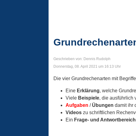
Grundrechenarten
Geschrieben von: Dennis Rudolph
Donnerstag, 08. April 2021 um 16:13 Uhr
Die vier Grundrechenarten mit Begriff
Eine
Erklärung
, welche Grundre
Viele
Beispiele
, die ausführlich
Aufgaben
/
Übungen
damit ihr 
Videos
zu schriftlichen Rechenv
Ein
Frage- und Antwortbereich