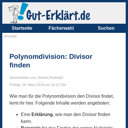
Startseite
Fächerwahl
Suchen
Anzeige:
Polynomdivision: Divisor
finden
Geschrieben von: Dennis Rudolph
Freitag, 29. März 2019 um 18:22 Uhr
Wie man für die Polynomdivision den Divisor findet,
lernt ihr hier. Folgende Inhalte werden angeboten:
Eine
Erklärung
, wie man den Divisor finden
kann.