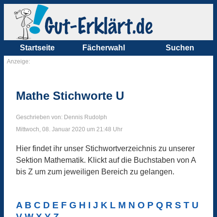
Startseite
Fächerwahl
Suchen
Anzeige:
Mathe Stichworte U
Geschrieben von: Dennis Rudolph
Mittwoch, 08. Januar 2020 um 21:48 Uhr
Hier findet ihr unser Stichwortverzeichnis zu unserer
Sektion Mathematik. Klickt auf die Buchstaben von A
bis Z um zum jeweiligen Bereich zu gelangen.
A
B
C
D
E
F
G
H
I
J
K
L
M
N
O
P
Q
R
S
T
U
V
W
X
Y
Z